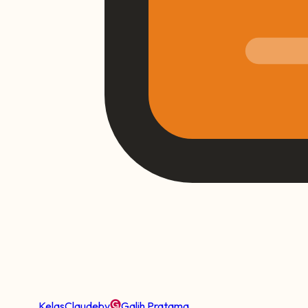
Kelas
Claude
by
Galih Pratama